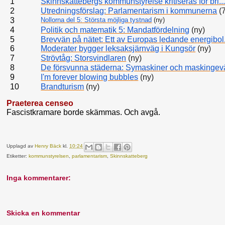
1
Skinnskattebergs kommunstyrelse kritiseras för bri..
2
Utredningsförslag: Parlamentarism i kommunerna
(7
3
Nollorna del 5: Största möjliga tystnad
(ny)
4
Politik och matematik 5: Mandatfördelning
(ny)
5
Brevvän på nätet: Ett av Europas ledande energibol.
6
Moderater bygger leksaksjärnväg i Kungsör
(ny)
7
Strövtåg: Storsvindlaren
(ny)
8
De försvunna städerna: Symaskiner och maskingev
9
I'm forever blowing bubbles
(ny)
10
Brandturism
(ny)
Praeterea censeo
Fascistkramare borde skämmas. Och avgå.
Upplagd av
Henry Bäck
kl.
10:24
Etiketter:
kommunstyrelsen
,
parlamentarism
,
Skinnskatteberg
Inga kommentarer:
Skicka en kommentar