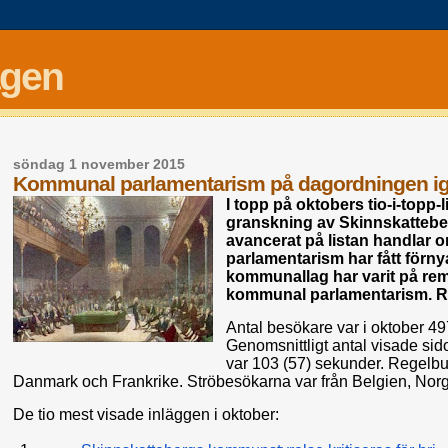
agen
söndag 1 november 2015
Kommunal parlamentarism på dagordningen i
I topp på oktobers tio-i-topp
granskning av Skinnskattebe
avancerat på listan handla
parlamentarism har fått förn
kommunallag har varit på re
kommunal parlamentarism. Rem
Antal besökare var i oktober 49
Genomsnittligt antal visade sid
var 103 (57) sekunder. Regelb
Danmark och Frankrike. Ströbesökarna var från Belgien, Norg
De tio mest visade inläggen i oktober: