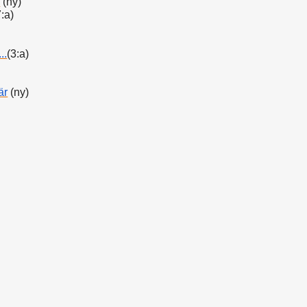
.
(ny)
:a)
..
(3:a)
är
(ny)