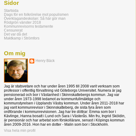
Sidor
Startsida
Dags för en folkrörelse mot populismen
Överklagandeskolan: Så här gör man
Rödgrön vänster 2018
Kommunrevisorns testamente
Censurerat
Det var då det
Maktkamp i Strömfors
Om mig
Henry Bäck
Jag är statsvetare och har under åren 1995 till 2008 varit verksam som
professor i offentlig förvaltning vid Göteborgs Universitet. Numera är jag
pensionerad och bor i Västanhed i Skinnskattebergs kommun. Jag var
under åren 1973-1998 ledamot av kommunfullmäktige och
kommunstyrelsen i Upplands Väsby kommun. Under åren 2011-2018 har
jag varit kommunrevisor i Skinnskatteberg, de sista fyra åren som
ordförande i kommunrevisionen. Jag har tre döttrar: Emma som bor i
Kävlinge, Hanna bosatt i Lund och Sara i Västerås. Min fru, Ingrid Sköldin,
är pensionär och har arbetat som förskollärare, senast i Köpings kommun
åren 2009-2016. Hon har en dotter - Malin som bor i Stockholm.
Visa hela min profil