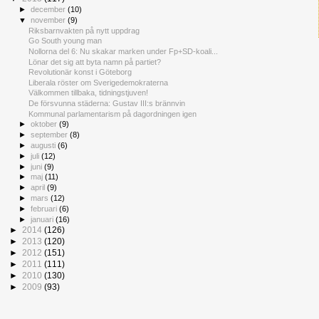
►
december
(10)
▼
november
(9)
Riksbarnvakten på nytt uppdrag
Go South young man
Nollorna del 6: Nu skakar marken under Fp+SD-koali...
Lönar det sig att byta namn på partiet?
Revolutionär konst i Göteborg
Liberala röster om Sverigedemokraterna
Välkommen tillbaka, tidningstjuven!
De försvunna städerna: Gustav III:s brännvin
Kommunal parlamentarism på dagordningen igen
►
oktober
(9)
►
september
(8)
►
augusti
(6)
►
juli
(12)
►
juni
(9)
►
maj
(11)
►
april
(9)
►
mars
(12)
►
februari
(6)
►
januari
(16)
►
2014
(126)
►
2013
(120)
►
2012
(151)
►
2011
(111)
►
2010
(130)
►
2009
(93)