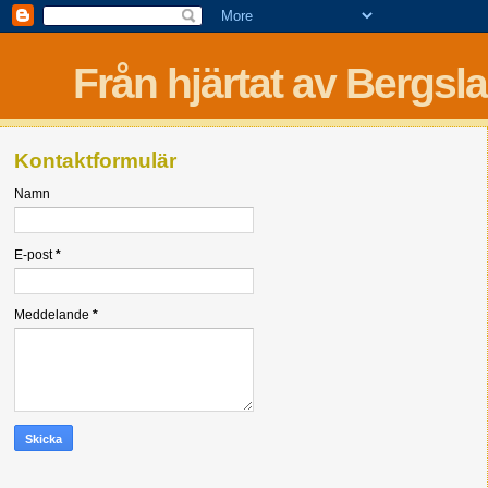
Från hjärtat av Bergsl
Kontaktformulär
Namn
E-post
*
Meddelande
*