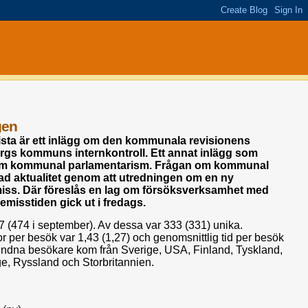
gen
-lista är ett inlägg om den kommunala revisionens
rgs kommuns internkontroll. Ett annat inlägg som
r om kommunal parlamentarism. Frågan om kommunal
yad aktualitet genom att utredningen om en ny
miss. Där föreslås en lag om försöksverksamhet med
isstiden gick ut i fredags.
7 (474 i september). Av dessa var 333 (331) unika.
or per besök var 1,43 (1,27) och genomsnittlig tid per besök
undna besökare kom från Sverige, USA, Finland, Tyskland,
e, Ryssland och Storbritannien.