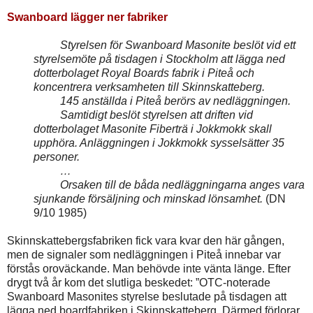
Swanboard lägger ner fabriker
Styrelsen för Swanboard Masonite beslöt vid ett
styrelsemöte på tisdagen i Stockholm att lägga ned
dotterbolaget Royal Boards fabrik i Piteå och
koncentrera verksamheten till Skinnskatteberg.
145 anställda i Piteå berörs av nedläggningen.
Samtidigt beslöt styrelsen att driften vid
dotterbolaget Masonite Fiberträ i Jokkmokk skall
upphöra. Anläggningen i Jokkmokk sysselsätter 35
personer.
…
Orsaken till de båda nedläggningarna anges vara
sjunkande försäljning och minskad lönsamhet.
(DN
9/10 1985)
Skinnskattebergsfabriken fick vara kvar den här gången,
men de signaler som nedläggningen i Piteå innebar var
förstås oroväckande. Man behövde inte vänta länge. Efter
drygt två år kom det slutliga beskedet: ”OTC-noterade
Swanboard Masonites styrelse beslutade på tisdagen att
lägga ned boardfabriken i Skinnskatteberg. Därmed förlorar