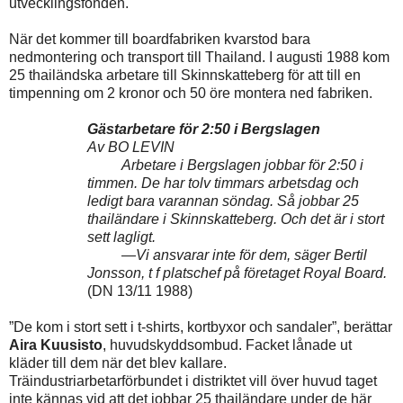
utvecklingsfonden.
När det kommer till boardfabriken kvarstod bara
nedmontering och transport till Thailand. I augusti 1988 kom
25 thailändska arbetare till Skinnskatteberg för att till en
timpenning om 2 kronor och 50 öre montera ned fabriken.
Gästarbetare för 2:50 i Bergslagen
Av BO LEVIN
Arbetare i Bergslagen jobbar för 2:50 i
timmen. De har tolv timmars arbetsdag och
ledigt bara varannan söndag. Så jobbar 25
thailändare i Skinnskatteberg. Och det är i stort
sett lagligt.
—Vi ansvarar inte för dem, säger Bertil
Jonsson, t f platschef på företaget Royal Board.
(DN 13/11 1988)
”De kom i stort sett i t-shirts, kortbyxor och sandaler”, berättar
Aira Kuusisto
, huvudskyddsombud. Facket lånade ut
kläder till dem när det blev kallare.
Träindustriarbetarförbundet i distriktet vill över huvud taget
inte kännas vid att det jobbar 25 thailändare under de här