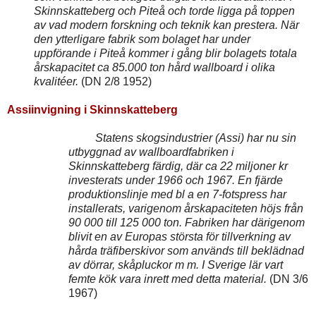
Skinnskatteberg och Piteå och torde ligga på toppen
av vad modern forskning och teknik kan prestera. När
den ytterligare fabrik som bolaget har under
uppförande i Piteå kommer i gång blir bolagets totala
årskapacitet ca 85.000 ton hård wallboard i olika
kvalitéer.
(DN 2/8 1952)
Assiinvigning i Skinnskatteberg
Statens skogsindustrier (Assi) har nu sin
utbyggnad av wallboardfabriken i
Skinnskatteberg färdig, där ca 22 miljoner kr
investerats under 1966 och 1967. En fjärde
produktionslinje med bl a en 7-fotspress har
installerats, varigenom årskapaciteten höjs från
90 000 till 125 000 ton. Fabriken har därigenom
blivit en av Europas största för tillverkning av
hårda träfiberskivor som används till beklädnad
av dörrar, skåpluckor m m. I Sverige lär vart
femte kök vara inrett med detta material.
(DN 3/6
1967)