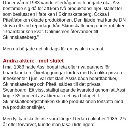
Under våren 1983 vände efterfrågan och började öka. Assi
bestämde sig då för att köra två produktionslinjer istället för
som beslutat en i fabriken i Skinnskatteberg. Också i
Piteåfabriken ökade produktionen. Den fjärde maj kunde DN
skriva ett stort reportage från Skinnskatteberg under rubriken
”Boardfabriken kvar. Optimismen återvänder till
Skinnskatteberg.”
Men nu började det bli dags för en ny akt i dramat.
Andra akten:
mot slutet
I maj 1983 hade Assi börjat leta efter nya partners för
boardfabriken. Överläggningar fördes med två olika privata
intressenter. I juni var det klart. Assis båda boardfabriker, i
Skinnskatteberg och Piteå, såldes till det privata
Swanboard. Ett visst statligt ägande kvarstod genom att Assi
köpte 35 procent av aktierna i det nya bolaget. I
Skinnskattebergsfabriken skulle produktionen fortsätta med
två produktionslinjer.
Men lyckan skulle inte vara länge. Redan i oktober 1985, 2,5
år efter förvärvet, kunde man läsa i tidningen: