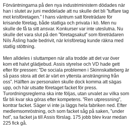
Förväntningarna på den nya industriministern dödades när
han i slutet av juni meddelade att nu skulle det bli ”tuffare tag
mot krisföretagen.” I hans väntrum satt företrädare för
krisande företag, både statliga och privata i kö. Men nu
skulle de få ta sitt ansvar. Konkurser var inte uteslutna. Nu
skulle det vara slut på den ”företagsakut” som företrädaren
Nils Åsling hade bedrivit, när krisföretag kunde räkna med
statlig stöttning.
Men alldeles i sluttampen när alla trodde att det var över
kom ett halvt glädjebud. Assis styrelse och VD hade gett
efter för pressen: ”De sociala problemen i Skinnskatteberg är
så pass stora att det är värt en yttersta ansträngning från
oss”. Hälften av personalen skulle dock komma att sägas
upp, och här utsatte företaget facket för press.
Turordningsreglerna ska inte följas, utan urvalet av vilka som
får bli kvar ska göras efter kompetens. ”Ren utpressning”,
kontrar facket. Säger vi inte ja läggs hela fabriken ned. Efter
medlemsomröstning, och som facket såg på saken, ”under
hot”, sa facket ja till Assis förslag. 175 jobb blev kvar medan
225 fick gå.