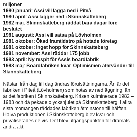
miljoner
1980 januari: Assi vill lägga ned i Piteå
1980 april: Assi lägger ned i Skinnskatteberg
1982 maj: Skinnskatteberg räddat bara dagar före
beslutet
1981 augusti: Assi vill satsa på Lövholmen
1981 oktober: Ökad framtidstro på hotade företag
1981 oktober: Inget hopp för Skinnskatteberg
1981 november: Assi räddar 175 jobb
1983 april: Ny respit för Assis boardfabrik
1983 maj: Boardfabriken kvar. Optimismen återvänder till
Skinnskatteberg
Nästan från dag till dag ändras förutsättningarna. Än är det
fabriken i Piteå (Lövholmen) som hotas av nedläggning, än
är det fabriken i Skinnskatteberg. Krisen kulminerade 1982 –
1983 och då pekade olyckshjulet på Skinnskatteberg. I allra
sista momangen räddades fabriken åtminstone till hälften.
Halva produktionen i Skinnskatteberg blev kvar och
privatiserades delvis. Det blev utgångspunkten för dramats
andra akt.