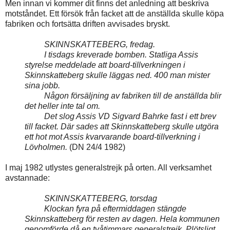
Men innan vi kommer dit finns det anledning att beskriva
motståndet. Ett försök från facket att de anställda skulle köpa
fabriken och fortsätta driften avvisades bryskt.
SKINNSKATTEBERG, fredag.
I tisdags kreverade bomben. Statliga Assis
styrelse meddelade att board-tillverkningen i
Skinnskatteberg skulle läggas ned. 400 man mister
sina jobb.
Någon försäljning av fabriken till de anställda blir
det heller inte tal om.
Det slog Assis VD Sigvard Bahrke fast i ett brev
till facket. Där sades att Skinnskatteberg skulle utgöra
ett hot mot Assis kvarvarande board-tillverkning i
Lövholmen.
(DN 24/4 1982)
I maj 1982 utlystes generalstrejk på orten. All verksamhet
avstannade:
SKINNSKATTEBERG, torsdag
Klockan fyra på eftermiddagen stängde
Skinnskatteberg för resten av dagen. Hela kommunen
genomförde då en tvåtimmars generalstrejk. Plötsligt