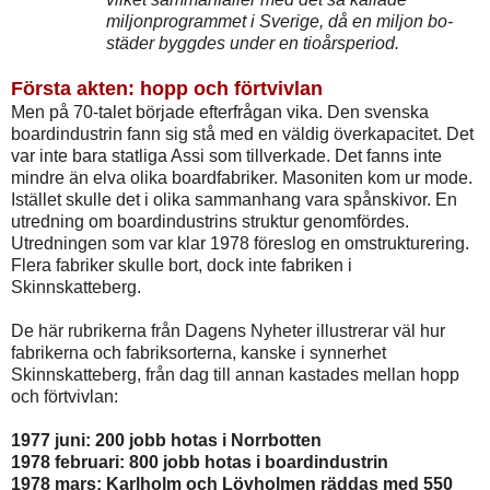
miljonprogrammet i Sverige, då en miljon bo­
städer byggdes under en tioårsperiod.
Första akten: hopp och förtvivlan
Men på 70-talet började efterfrågan vika. Den svenska
boardindustrin fann sig stå med en väldig överkapacitet. Det
var inte bara statliga Assi som tillverkade. Det fanns inte
mindre än elva olika boardfabriker. Masoniten kom ur mode.
Istället skulle det i olika sammanhang vara spånskivor. En
utredning om boardindustrins struktur genomfördes.
Utredningen som var klar 1978 föreslog en omstrukturering.
Flera fabriker skulle bort, dock inte fabriken i
Skinnskatteberg.
De här rubrikerna från Dagens Nyheter illustrerar väl hur
fabrikerna och fabriksorterna, kanske i synnerhet
Skinnskatteberg, från dag till annan kastades mellan hopp
och förtvivlan:
1977 juni: 200 jobb hotas i Norrbotten
1978 februari: 800 jobb hotas i boardindustrin
1978 mars: Karlholm och Lövholmen räddas med 550