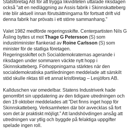
Statsföretag AB för att trygga likviditeten uttalade riksdagen
också ”att en nedläggning av Assis fabrik i Skinnskatteberg
inte blir aktuell innan förutsättningarna för fortsatt drift vid
denna fabrik har prövats i ett större sammanhang.”
Valet 1982 medförde regeringsskifte. Centerpartisten Nils G
Åsling byttes ut mot
Thage G Petersson
(S) som
industriminister flankerad av
Roine Carlsson
(S) som
minister för de statliga företagen.
Regeringsskiftet och Socialdemokraternas agerande i
riksdagen under sommaren väckte nytt hopp i
Skinnskatteberg. Förhoppningarna stärktes när den
socialdemokratiska partiledningen meddelade att särskilt
stöd skulle riktas till ett annat krisföretag – Lesjöfors AB.
Kallduschen var omedelbar. Statens Industriverk hade
genomfört sin uppdatering av den tidigare utredningen och
den 19 oktober meddelades att ”Det finns inget hopp för
Skinnskatteberg. Verksamheten där bör avvecklas så fort
som det är praktiskt möjligt.” Att landshövdingen ansåg att
utredningen var ytlig och byggde på felaktiga uppgifter
spelade ingen roll.