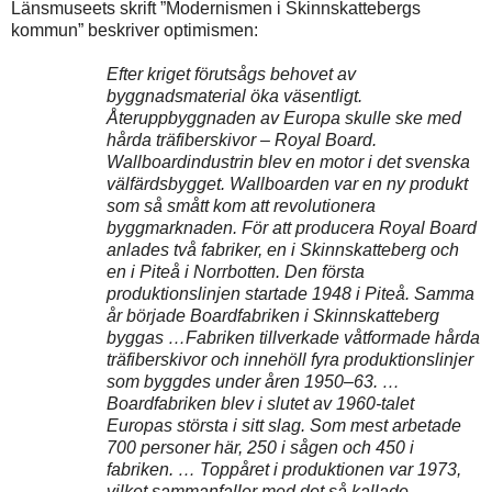
Länsmuseets skrift ”Modernismen i Skinnskattebergs
kommun” beskriver optimismen:
Efter kriget förutsågs behovet av
byggnadsmaterial öka väsentligt.
Återuppbyggnaden av Europa skulle ske med
hårda träfiberskivor – Royal Board.
Wallboardindustrin blev en motor i det svenska
välfärdsbygget. Wallboarden var en ny produkt
som så smått kom att revolu­tionera
byggmarknaden. För att producera Royal Board
anlades två fabriker, en i Skinnskatteberg och
en i Piteå i Norrbotten. Den första
produktionslinjen startade 1948 i Piteå. Samma
år började Boardfabriken i Skinnskatteberg
byggas …Fa­briken tillverkade våtformade hårda
träfiberskivor och innehöll fyra produktionslinjer
som byggdes under åren 1950–63. …
Boardfabriken blev i slutet av 1960-talet
Europas största i sitt slag. Som mest arbetade
700 personer här, 250 i sågen och 450 i
fabriken. … Toppåret i produktionen var 1973,
vilket sammanfaller med det så kallade