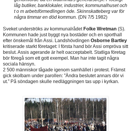
låg butiker, banklokaler, industrier, kommunalhuset och
t o m arbetsförmedlingen öde. Skinnskatteberg var för
några timmar en död kommun.
(DN 7/5 1982)
Sveket underströks av kommunalrådet
Folke Wretman
(S).
Kommunen hade just byggt nya bostäder och en sporthall
efter önskemål från Assi. Landshövdingen
Osborne Bartley
kritiserade starkt företaget: I första hand bör Assi ompröva sitt
beslut. Assis agerande är helt oacceptabelt. Statliga företag
bör föregå som ett gott exempel. Man har inte tagit några
sociala hänsyn.
2 500 människor tågade igenom samhället i protest. Främst
gick skolbarn under parollen: ”Ändra beslutet annars dör vi
ut.” På söndagen skulle nedläggningen tas upp i kyrkan.