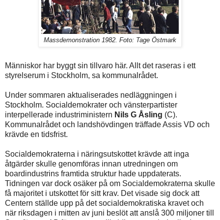
Massdemonstration 1982. Foto: Tage Östmark
Människor har byggt sin tillvaro här. Allt det raseras i ett
styrelserum i Stockholm, sa kommunalrådet.
Under sommaren aktualiserades nedläggningen i
Stockholm. Socialdemokrater och vänsterpartister
interpellerade industriministern
Nils G Åsling
(C).
Kommunalrådet och landshövdingen träffade Assis VD och
krävde en tidsfrist.
Socialdemokraterna i näringsutskottet krävde att inga
åtgärder skulle genomföras innan utredningen om
boardindustrins framtida struktur hade uppdaterats.
Tidningen var dock osäker på om Socialdemokraterna skulle
få majoritet i utskottet för sitt krav. Det visade sig dock att
Centern ställde upp på det socialdemokratiska kravet och
när riksdagen i mitten av juni beslöt att anslå 300 miljoner till