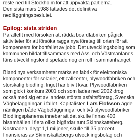
reste ned till Stockholm för att uppvakta partierna.
Den sista mars 1988 fattades det definitiva
nedläggningsbeslutet.
Epilog: sista striden
Parallellt med försöken att rädda boardfabriken pågick
aktiviteter för att försöka ragga nya företag till orten för att
kompensera för bortfallet av jobb. Det utvecklingsbolag som
kommunen bildat tillsammans med Assi och Västmanlands
läns utvecklingsfond spelade nog en roll i sammanhanget.
Bland nya verksamheter märks en fabrik för elektroniska
komponenter för solarier, ett callcenter, plywoodfabriken och
storskalig biodling. Inget har blivit kvar. Plywoodfabriken
som gick i konkurs 2001 och som lades ned 2002 drog
också med sig ett av landets största asfaltsföretag, Svenska
Vägbeläggningar, i fallet. Kapitalisten
Lars Elofsson
ägde
nämligen både Vägbeläggningar och två plywoodfabriker.
Biodlingsplanerna innebar att det skulle finnas 400
bisamhällen i flera olika bigårdar runt Skinnskatteberg.
Kostnaden, drygt 1,1 miljoner, skulle till 35 procent
finansieras av Skinnskattebergs utvecklingsbolag och