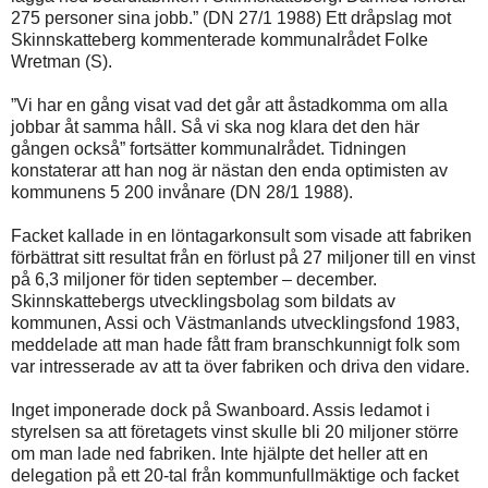
275 personer sina jobb.” (DN 27/1 1988) Ett dråpslag mot
Skinnskatteberg kommenterade kommunalrådet Folke
Wretman (S).
”Vi har en gång visat vad det går att åstadkomma om alla
jobbar åt samma håll. Så vi ska nog klara det den här
gången också” fortsätter kommunalrådet. Tidningen
konstaterar att han nog är nästan den enda optimisten av
kommunens 5 200 invånare (DN 28/1 1988).
Facket kallade in en löntagarkonsult som visade att fabriken
förbättrat sitt resultat från en förlust på 27 miljoner till en vinst
på 6,3 miljoner för tiden september – december.
Skinnskattebergs utvecklingsbolag som bildats av
kommunen, Assi och Västmanlands utvecklingsfond 1983,
meddelade att man hade fått fram branschkunnigt folk som
var intresserade av att ta över fabriken och driva den vidare.
Inget imponerade dock på Swanboard. Assis ledamot i
styrelsen sa att företagets vinst skulle bli 20 miljoner större
om man lade ned fabriken. Inte hjälpte det heller att en
delegation på ett 20-tal från kommunfullmäktige och facket