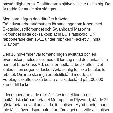
omständigheterna. Thailändarna själva vill inte uttala sig. De
är rädda för att de ska slängas ut.
Men bara någon dag därefter krävde
Träindustriarbetarförbundet förhandlingar om lönen med
Skogsindustriförbundet och Swanboard Masonite.
Förbundet hade också kopplat in LO:s rättskydd. DN
rapporterade den 15/11 under rubriken ”Facket vill höja
’Slavlön’”.
Den 18 november var förhandlingen avslutad och en
överenskommelse slöts med ett företag med det fantasifulla
namnet Blue Grass AB, som förmedlat arbetskraften. Det
slutade i en seger för facket. Avtalsenlig lön ska betalas för
arbetet. Om inte ska inga arbetstillstånd meddelas.
Företaget skulle också betala ett skadestånd på 100 000
kronor till facket.
I december anmälde också Yrkesinspektionen det
thailändska köparföretaget Metropolitan Plywood, där de 25
gästarbetarna varit anställda, till polisen. Myndigheten hade
inte fått in övertidsjournaler från företaget och ville att polisen