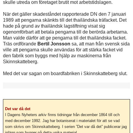
skulle utreda om företaget brutit mot arbetstidslagen.
När det gäller skadeståndet rapporterade DN den 7 januari
1989 att pengarna skänkts till det thailändska träfacket. Det
hade på grund av thailändsk lagstiftning visat sig
ogenomförbart att betala pengarna till de berörda arbetarna.
Man valde därför att ge pengarna till det thailändska facket.
Träs ordförande
Bertil Jonsson
sa, att man från svensk sida
ville att pengarna skulle användas för att stärka facket vid
den fabrik som byggs med hjälp av maskinerna från
Skinnskatteberg.
Med det var sagan om boardfabriken i Skinnskatteberg slut.
Det var då det
I Dagens Nyheters arkiv finns tidningar från december 1864 till och
med december 1992. Jag har botaniserat i materialet för att se vad
som skrivs om Skinnskatteberg. I serien ”Det var då det” publicerar jag
inlägg som bygger på detta unika material.